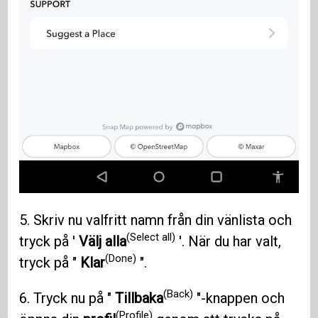
5. Skriv nu valfritt namn från din vänlista och
(Select all)
tryck på '
Välj alla
'. När du har valt,
(Done)
tryck på "
Klar
".
(Back)
6. Tryck nu på "
Tillbaka
"-knappen och
(Profile)