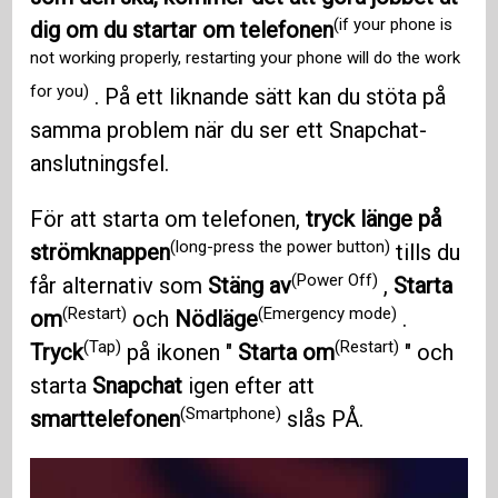
(if your phone is
dig om du startar om telefonen
not working properly, restarting your phone will do the work
for you)
. På ett liknande sätt kan du stöta på
samma problem när du ser ett Snapchat-
anslutningsfel.
För att starta om telefonen,
tryck länge på
(long-press the power button)
strömknappen
tills du
(Power Off)
får alternativ som
Stäng av
,
Starta
(Restart)
(Emergency mode)
om
och
Nödläge
.
(Tap)
(Restart)
Tryck
på ikonen "
Starta om
" och
starta
Snapchat
igen efter att
(Smartphone)
smarttelefonen
slås PÅ.