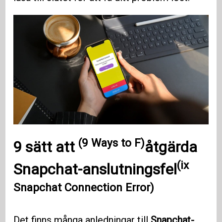
(9 Ways to F)
9 sätt att
åtgärda
(ix
Snapchat-anslutningsfel
Snapchat Connection Error)
Det finns många anledningar till
Snapchat-