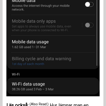
(Also Read:)
Läs också:
Hur lämnar man en