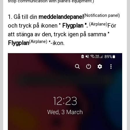
stop communication with plane’s equipment.)
(Notification panel)
1. Gå till din
meddelandepanel
(Airplane)
och tryck på ikonen "
Flygplan ".
För
att stänga av den, tryck igen på samma "
(Airplane)
Flygplan
"-ikon.