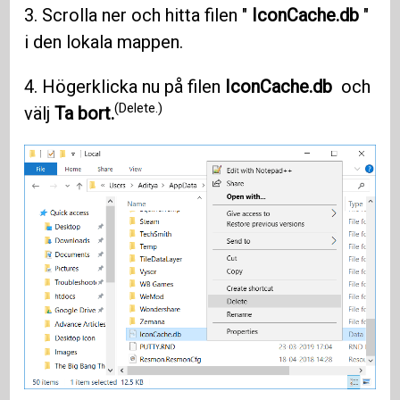
3. Scrolla ner och hitta filen "
IconCache.db
"
i den lokala mappen.
4. Högerklicka nu på filen
IconCache.db
och
(Delete.)
välj
Ta bort.