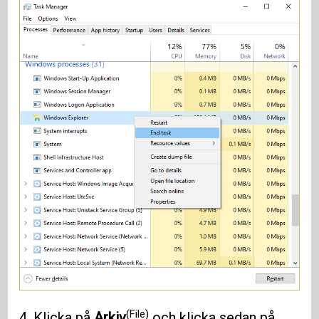
(File)
4. Klicka på
Arkiv
och klicka sedan på