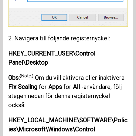
2. Navigera till följande registernyckel:
HKEY_CURRENT_USER\Control
Panel\Desktop
(Note:)
Obs:
Om du vill aktivera eller inaktivera
Fix Scaling
for
Apps
for
All
-användare, följ
stegen nedan för denna registernyckel
också:
HKEY_LOCAL_MACHINE\SOFTWARE\Polic
ies\Microsoft\Windows\Control