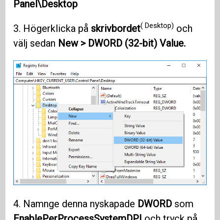
Panel\Desktop
( Desktop)
3. Högerklicka på
skrivbordet
och
välj sedan
New > DWORD (32-bit) Value.
4. Namnge denna nyskapade
DWORD
som
EnablePerProcessSystemDPI
och tryck på