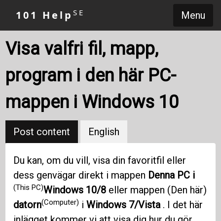
SE
101 Help
Menu
Visa valfri fil, mapp,
program i den här PC-
mappen i Windows 10
Post content
English
Du kan, om du vill, visa din favoritfil eller
dess genvägar direkt i mappen
Denna PC i
(This PC)
Windows 10/8
eller mappen (Den här)
(Computer)
datorn
i
Windows 7/Vista
. I det här
inlägget kommer vi att visa dig hur du gör.