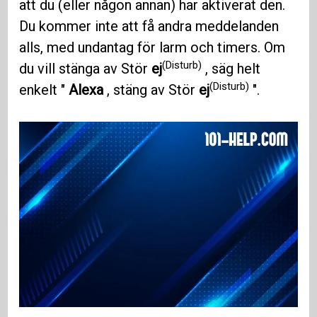
att du (eller någon annan) har aktiverat den.
Du kommer inte att få andra meddelanden
alls, med undantag för larm och timers. Om
(Disturb)
du vill stänga av Stör
ej
, säg helt
(Disturb)
enkelt "
Alexa
, stäng av Stör
ej
".