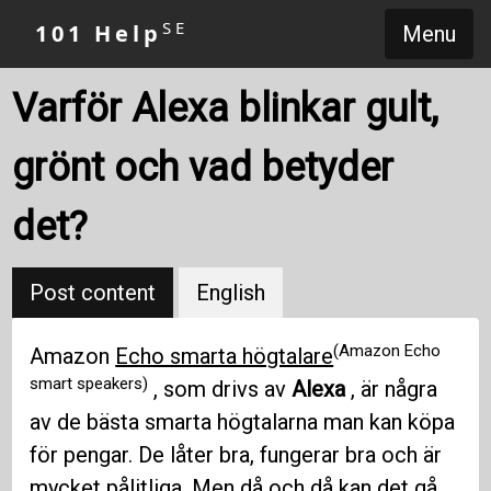
SE
101 Help
Menu
Varför Alexa blinkar gult,
grönt och vad betyder
det?
Post content
English
(Amazon Echo
Amazon
Echo smarta högtalare
smart speakers)
, som drivs av
Alexa
, är några
av de bästa smarta högtalarna man kan köpa
för pengar. De låter bra, fungerar bra och är
mycket pålitliga. Men då och då kan det gå