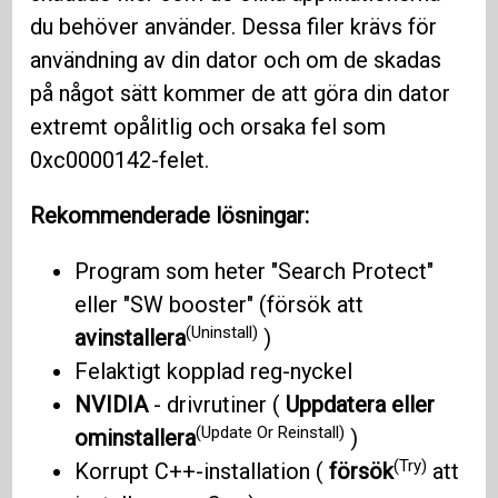
du behöver använder. Dessa filer krävs för
användning av din dator och om de skadas
på något sätt kommer de att göra din dator
extremt opålitlig och orsaka fel som
0xc0000142-felet.
Rekommenderade lösningar:
Program som heter "Search Protect"
eller "SW booster" (försök att
(Uninstall)
avinstallera
)
Felaktigt kopplad reg-nyckel
NVIDIA
- drivrutiner (
Uppdatera eller
(Update Or Reinstall)
ominstallera
)
(Try)
Korrupt C++-installation (
försök
att