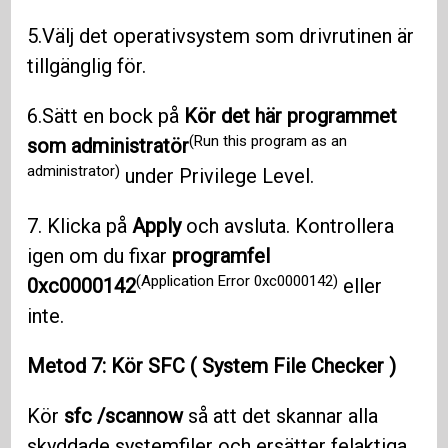
5.Välj det operativsystem som drivrutinen är
tillgänglig för.
6.Sätt en bock på
Kör det här programmet
(Run this program as an
som administratör
administrator)
under Privilege Level.
7. Klicka på
Apply
och avsluta. Kontrollera
igen om du fixar
programfel
(Application Error 0xc0000142)
0xc0000142
eller
inte.
Metod 7: Kör
SFC
(
System File Checker
)
Kör
sfc /scannow
så att det skannar alla
skyddade systemfiler och ersätter felaktiga