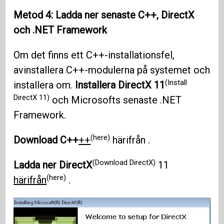
Metod 4: Ladda ner senaste C++,
DirectX
och
.NET Framework
Om det finns ett C++-installationsfel,
avinstallera C++-modulerna på systemet och
(Install
installera om.
Installera DirectX 11
DirectX 11)
och Microsofts senaste .NET
Framework.
(here)
Download C++
++
härifrån .
(Download DirectX)
Ladda ner DirectX
11
(here)
härifrån
.