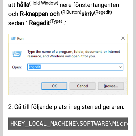
(Hold Window)
att
hålla
nere fönstertangenten
(R Button)
(Regedit)
och
R-knappen och
skriv
(Type)
sedan "
Regedit
."
2. Gå till följande plats i registerredigeraren:
HKEY_LOCAL_MACHINE\SOFTWARE\Micros