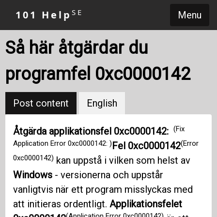
SE
101 Help
Menu
Så här åtgärdar du
programfel 0xc0000142
Post content
English
(Fix
Åtgärda applikationsfel 0xc0000142:
Application Error 0xc0000142: )
(Error
Fel 0xc0000142
0xc0000142)
kan uppstå i vilken som helst av
Windows
- versionerna och uppstår
vanligtvis när ett program misslyckas med
att initieras ordentligt.
Applikationsfelet
(Application Error 0xc0000142)