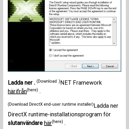
(Download .)
Ladda ner .
NET Framework
(here)
härifrån
.
(Download DirectX end-user runtime installer)
Ladda ner
DirectX runtime-installationsprogram för
(here)
slutanvändare
här
.