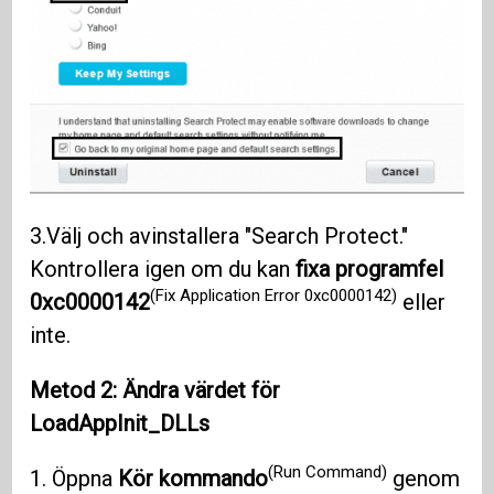
3.Välj och avinstallera "Search Protect."
Kontrollera igen om du kan
fixa programfel
(Fix Application Error 0xc0000142)
0xc0000142
eller
inte.
Metod 2: Ändra värdet för
LoadAppInit_DLLs
(Run Command)
1. Öppna
Kör kommando
genom