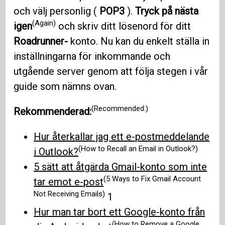
och välj personlig (
POP3
).
Tryck på nästa
(Again)
igen
och skriv ditt lösenord för ditt
Roadrunner-
konto. Nu kan du enkelt ställa in
inställningarna för inkommande och
utgående server genom att följa stegen i vår
guide som nämns ovan.
(Recommended:)
Rekommenderad:
Hur återkallar jag ett e-postmeddelande
(How to Recall an Email in Outlook?)
i Outlook?
5 sätt att åtgärda Gmail-konto som inte
(5 Ways to Fix Gmail Account
tar emot e-post
Not Receiving Emails)
1
Hur man tar bort ett Google-konto från
(How to Remove a Google