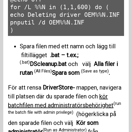
for /L %%N in (1,1,600) do (

echo Deleting driver OEM%%N.INF

pnputil /d OEM%%N.INF

)
Spara filen med ett namn och lägg till
filtillägget
.bat – t.ex.;
(.bat)
DScleanup.bat
och välj
Alla filer i
(All Files)
(Save as type)
rutan
Spara som
.
För att rensa
DriverStore-
mappen, navigera
till platsen där du sparade filen och
kör
(run
batchfilen med administratörsbehörighet
the batch file with admin privilege)
(högerklicka på
den sparade filen och välj
Kör som
(Run as Administrator)
administratör
från