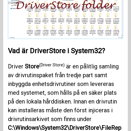
Vad är DriverStore i System32?
(Driver Store)
Driver
Store
är en pålitlig samling
av drivrutinspaket från tredje part samt
inbyggda enhetsdrivrutiner som levereras
med systemet, som hålls på en säker plats
på den lokala hårddisken. Innan en drivrutin
kan installeras måste den först injiceras i
drivrutinsarkivet som finns under
C:\Windows\System32\DriverStore\FileRep