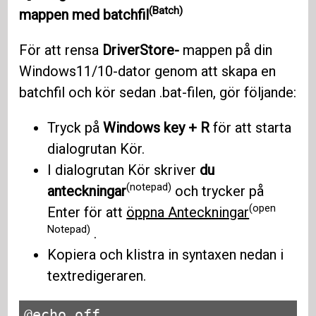
(Batch)
mappen med
batchfil
För att rensa
DriverStore-
mappen på din
Windows11/10-dator genom att skapa en
batchfil och kör sedan .bat-filen, gör följande:
Tryck på
Windows key + R
för att starta
dialogrutan Kör.
I dialogrutan Kör skriver
du
(notepad)
anteckningar
och trycker på
(open
Enter för att
öppna Anteckningar
Notepad)
.
Kopiera och klistra in syntaxen nedan i
textredigeraren.
@echo off
