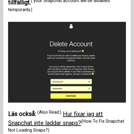
( your Snapchat account will be disabled
tillfälligt.
temporarily.)
(Also Read:)
Läs också:
Hur fixar jag att
(How To Fix Snapchat
Snapchat inte laddar snaps?
Not Loading Snaps?)