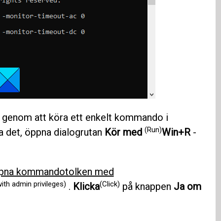
v genom att köra ett enkelt kommando i
(Run)
ra det, öppna dialogrutan
Kör med
Win+R
-
pna kommandotolken med
h admin privileges)
(Click)
.
Klicka
på knappen
Ja om