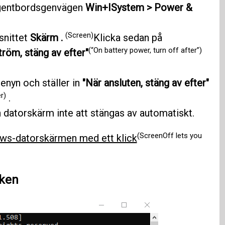
ngentbordsgenvägen
Win+I
System > Power &
(Screen)
vsnittet
Skärm .
Klicka sedan på
(“On battery power, turn off after”)
tröm, stäng av efter"
enyn och ställer in
"När ansluten, stäng av efter"
r)
.
n datorskärm inte att stängas av automatiskt.
(ScreenOff lets you
ows-datorskärmen med ett klick
ken