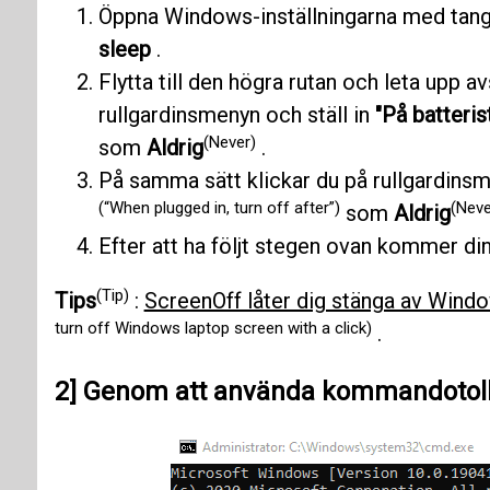
Öppna Windows-inställningarna med ta
sleep
.
Flytta till den högra rutan och leta upp a
rullgardinsmenyn och ställ in
"På batteris
(Never)
som
Aldrig
.
På samma sätt klickar du på rullgardinsm
(“When plugged in, turn off after”)
(Neve
som
Aldrig
Efter att ha följt stegen ovan kommer di
(Tip)
Tips
:
ScreenOff låter dig stänga av Wind
turn off Windows laptop screen with a click)
.
2] Genom att använda kommandotol