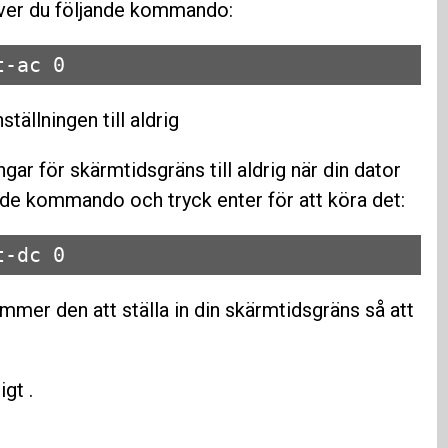
ver du följande kommando:
t-ac 0
ställningen till aldrig
gar för skärmtidsgräns till aldrig när din dator
jande kommando och tryck enter för att köra det:
t-dc 0
er den att ställa in din skärmtidsgräns så att
gt .