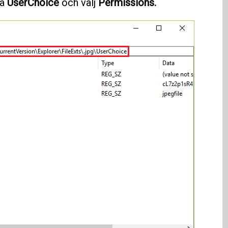
på
UserChoice
och välj
Permissions.