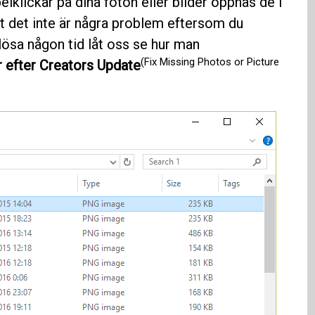
lklickar på dina foton eller bilder öppnas de i
t det inte är några problem eftersom du
slösa någon tid låt oss se hur man
(Fix Missing Photos or Picture
r efter Creators Update