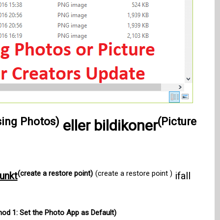
sing Photos)
(Picture
eller
bildikoner
(create a restore point)
(create a restore point )
punkt
ifall
od 1: Set the Photo App as Default)