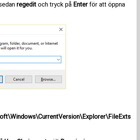
 sedan
regedit
och tryck på
Enter
för att öppna
Windows\CurrentVersion\Explorer\FileExts