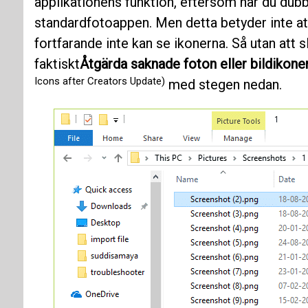
applikationens funktion, eftersom när du dubbe
standardfotoappen. Men detta betyder inte at
fortfarande inte kan se ikonerna. Så utan att 
faktiskt
Åtgärda saknade foton eller bildikone
Icons after Creators Update)
med stegen nedan.