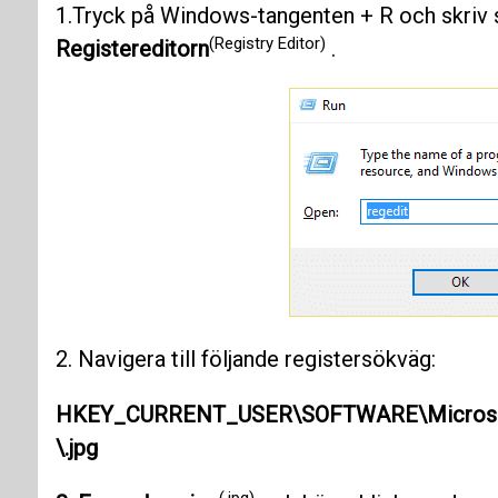
1.Tryck på Windows-tangenten + R och skriv
(Registry Editor)
Registereditorn
.
2. Navigera till följande registersökväg:
HKEY_CURRENT_USER\SOFTWARE\Microsoft\
\.jpg
(.jpg)