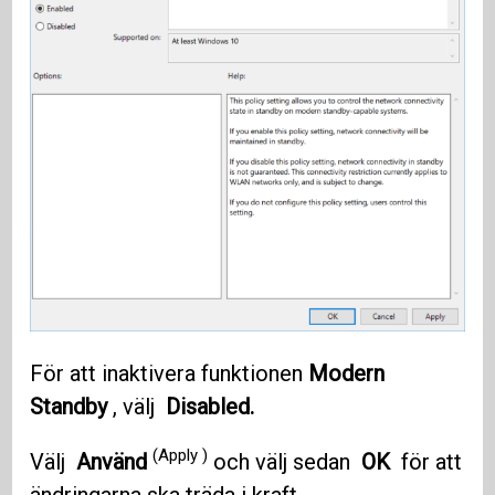
För att inaktivera funktionen
Modern
Standby
, välj
Disabled.
(Apply )
Välj
Använd
och välj sedan
OK
för att
ändringarna ska träda i kraft.