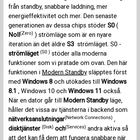
från standby, snabbare laddning, mer
energieffektivitet och mer. Den senaste
generationen av dessa chips stöder
S0
(
(Zero)
Noll
) strömläge som är en nyare
iteration än det äldre
S3
strömläget. S0 -
(S0 )
strömläget
stöder alla moderna
funktioner som vi pratade om ovan. Den här
funktionen i
Modern Standby
släpptes först
med
Windows 8
och utökades till
Windows
8.1
, Windows 10 och
Windows 11
också.
När en dator går till
Modern Standby
läge,
håller det vissa av tjänsterna i backend som
(Network Connections)
nätverksanslutningar
,
(Disk)
(Services)
disktjänster
och
andra aktiva så
att det kan få dem att fungera snabbare när