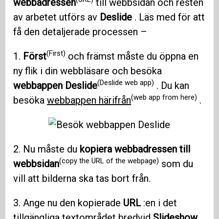
webbadressen
till webbsidan och resten
av arbetet utförs av
Deslide
. Läs med för att
få den detaljerade processen –
(First)
1.
Först
och främst måste du öppna en
ny flik i din webbläsare och besöka
(Deslide web app)
webbappen Deslide
. Du kan
(web app from here)
besöka
webbappen härifrån
.
2. Nu måste du
kopiera webbadressen till
(copy the URL of the webpage)
webbsidan
som du
vill att bilderna ska tas bort från.
3. Ange nu den kopierade
URL
:en i det
tillgängliga textområdet bredvid
Slideshow