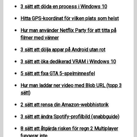
3 sätt att döda en process i Windows 10
Hitta GPS-koordinat för vilken plats som helst
Hur man använder Netflix Party för att titta på
filmer med vänner
3 sätt att dölja appar på Android utan rot
3 sätt att öka dedikerad VRAM i Windows 10
5 sätt att fixa GTA 5-spelminnesfel
Hur man laddar ner video med Blob URL (topp 3
sätt)
2 sätt att rensa din Amazon-webbhistorik
3 sätt att ändra Spotify-profilbild (snabbguide)
8 sätt att åtgärda risken för regn 2 Multiplayer
fungerar inte